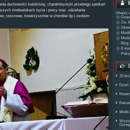
ania duchowości katolickiej, charakterystyki przebiegu spotkań
aszych środowiskach życia i pracy oraz udzielania
Otwórz 
e, rzeczowe, towarzyszenie w chorobie itp.) osobom
Grup
Św. M
Słow
Modl
Medi
Blog
E-kar
Pokoj
25-lec
Dzień
Nowen
Rekol
Wielki
Wizyt
Grzeg