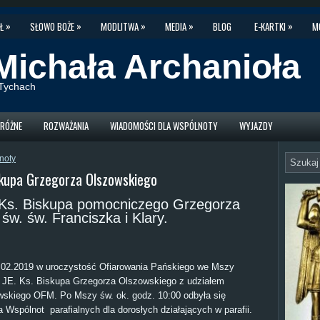
»
»
»
»
»
Ł
SŁOWO BOŻE
MODLITWA
MEDIA
BLOG
E-KARTKI
M
Michała Archanioła
w Tychach
RÓŻNE
ROZWAŻANIA
WIADOMOŚCI DLA WSPÓLNOTY
WYJAZDY
noty
iskupa Grzegorza Olszowskiego
 Ks. Biskupa pomocniczego Grzegorza
św. św. Franciszka i Klary.
.02.2019 w uroczystość Ofiarowania Pańskiego we Mszy
 JE. Ks. Biskupa Grzegorza Olszowskiego z udziałem
awskiego OFM. Po Mszy św. ok. godz. 10:00 odbyła się
Wspólnot parafialnych dla dorosłych działających w parafii.