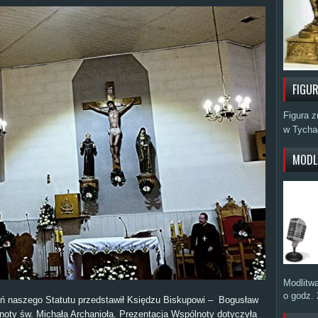
FIGU
Figura z
w Tycha
MODL
Modlitwa
o godz. 
ń naszego Statutu przedstawił Księdzu Biskupowi – Bogusław
noty św. Michała Archanioła. Prezentacja Wspólnoty dotyczyła