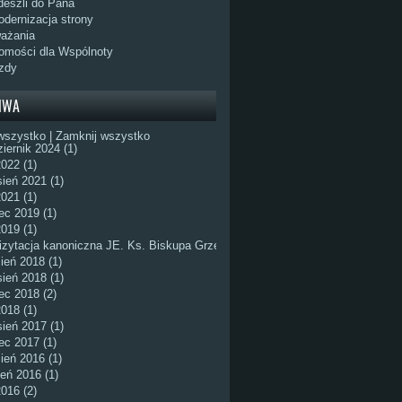
eszli do Pana
dernizacja strony
ażania
omości dla Wspólnoty
zdy
IWA
wszystko
|
Zamknij wszystko
iernik 2024 (1)
022 (1)
ień 2021 (1)
2021 (1)
ec 2019 (1)
2019 (1)
zytacja kanoniczna JE. Ks. Biskupa Grzegorza Olszowskiego
ień 2018 (1)
ień 2018 (1)
ec 2018 (2)
2018 (1)
ień 2017 (1)
ec 2017 (1)
ień 2016 (1)
ień 2016 (1)
016 (2)