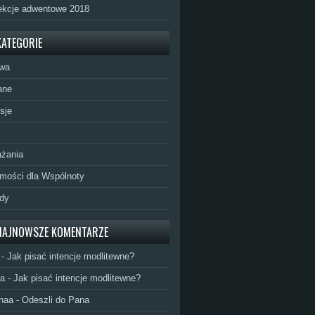
ekcje adwentowe 2018
KATEGORIE
twa
ane
sje
żania
mości dla Wspólnoty
dy
NAJNOWSZE KOMENTARZE
-
Jak pisać intencje modlitewne?
a
-
Jak pisać intencje modlitewne?
naa
-
Odeszli do Pana