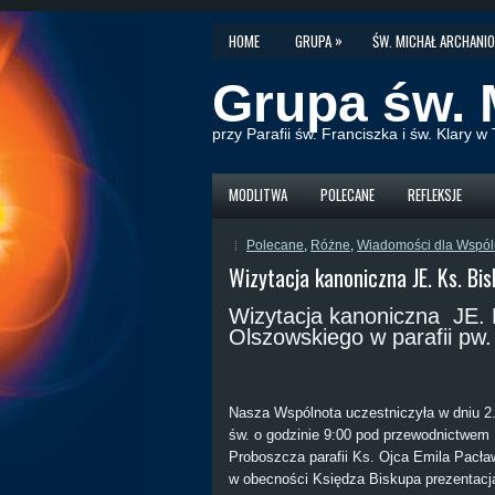
»
HOME
GRUPA
ŚW. MICHAŁ ARCHANIO
Grupa św. 
przy Parafii św. Franciszka i św. Klary 
MODLITWA
POLECANE
REFLEKSJE
Polecane
,
Różne
,
Wiadomości dla Wspól
Wizytacja kanoniczna JE. Ks. B
Wizytacja kanoniczna JE.
Olszowskiego w parafii pw. 
Nasza Wspólnota uczestniczyła w dniu 2
św. o godzinie 9:00 pod przewodnictwem
Proboszcza parafii Ks. Ojca Emila Pacł
w obecności Księdza Biskupa prezentacja 