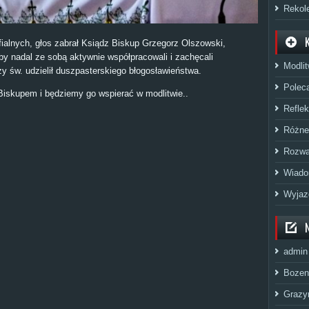
Rekol
fialnych, głos zabrał Ksiądz Biskup Grzegorz Olszowski,
by nadal ze sobą aktywnie współpracowali i zachęcali
Modli
y św. udzielił duszpasterskiego błogosławieństwa.
Polec
Biskupem i będziemy go wspierać w modlitwie..
Reflek
Różne
Rozwa
Wiado
Wyjaz
admin
Bozen
Grazy