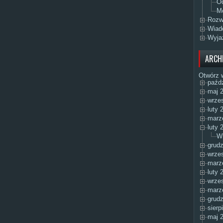
Od
Mo
Rozw
Wiad
Wyja
ARCH
Otwórz 
paźdz
maj 2
wrzes
luty 
marz
luty 
Wi
grudz
wrzes
marz
luty 
wrzes
marz
grudz
sierp
maj 2