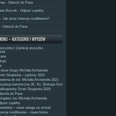
naa
-
Odeszli do Pana
awa Buczek
-
Odpust zupełny
-
Jak pisać intencje modlitewne?
-
Odeszli do Pana
MENU – KATEGORII I WPISÓW
wszystko
|
Zamknij wszystko
itwa
cane
ksje
e
-lecie Grupy Michała Archanioła
ień Skupienia – Lędziny 2022
wenna do św. Michała Archanioła 2021
zytacja kanoniczna JE. Ks. Biskupa Grzegorza Olszowskiego
elkopostny Dzień Skupienia 2018
deszła do Pana
kaplerz św. Michała Archanioła
pust zupełny
wsletter – nowa usługa na stronie
tencje modlitewne – nowa forma