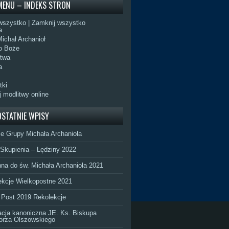
MENU – INDEKS STRON
wszystko
|
Zamknij wszystko
a
ichał Archanioł
o Boże
itwa
a
tki
 modlitwy online
OSTATNIE WPISY
ie Grupy Michała Archanioła
 Skupienia – Lędziny 2022
na do św. Michała Archanioła 2021
ekcje Wielkopostne 2021
 Post 2019 Rekolekcje
acja kanoniczna JE. Ks. Biskupa
orza Olszowskiego