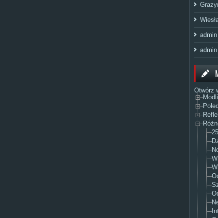
Grazy
Wiesł
admin
admin
Otwórz 
Modl
Pole
Refle
Różn
25
Dz
No
Wi
Wi
O
Sz
Od
Ne
In