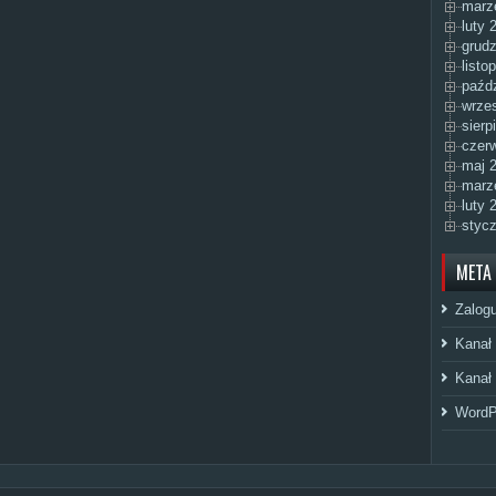
marz
luty 
grudz
listo
paźdz
wrzes
sierp
czerw
maj 2
marz
luty 
stycz
META
Zalogu
Kanał
Kanał
WordP