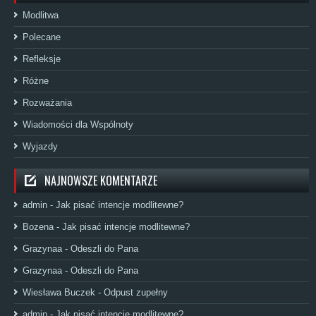
Modlitwa
Polecane
Refleksje
Różne
Rozważania
Wiadomości dla Wspólnoty
Wyjazdy
NAJNOWSZE KOMENTARZE
admin
-
Jak pisać intencje modlitewne?
Bozena
-
Jak pisać intencje modlitewne?
Grazynaa
-
Odeszli do Pana
Grazynaa
-
Odeszli do Pana
Wiesława Buczek
-
Odpust zupełny
admin
-
Jak pisać intencje modlitewne?