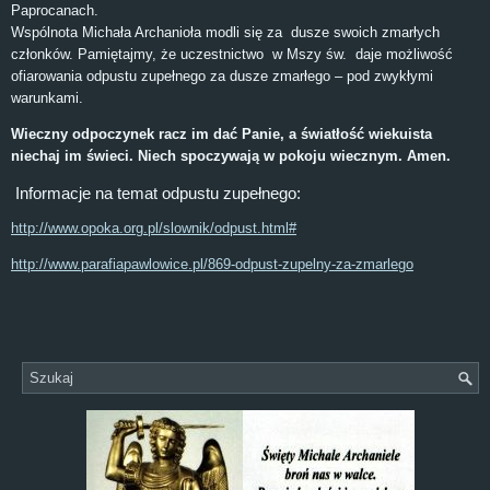
Paprocanach.
Wspólnota Michała Archanioła modli się za dusze swoich zmarłych
członków. Pamiętajmy, że uczestnictwo w Mszy św. daje możliwość
ofiarowania odpustu zupełnego za dusze zmarłego – pod zwykłymi
warunkami.
Wieczny odpoczynek racz im dać Panie, a światłość wiekuista
niechaj im świeci. Niech spoczywają w pokoju wiecznym. Amen.
Informacje na temat odpustu zupełnego:
http://www.opoka.org.pl/slownik/odpust.html#
http://www.parafiapawlowice.pl/869-odpust-zupelny-za-zmarlego