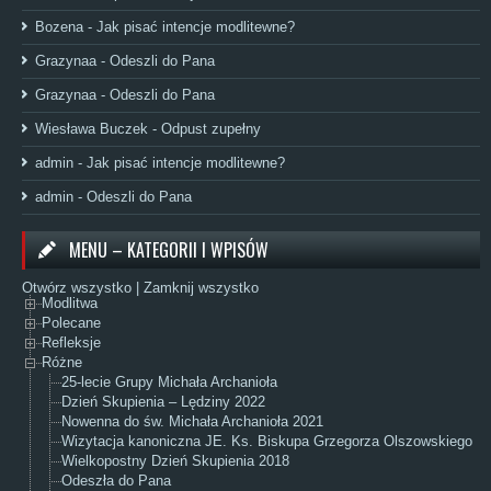
Bozena
-
Jak pisać intencje modlitewne?
Grazynaa
-
Odeszli do Pana
Grazynaa
-
Odeszli do Pana
Wiesława Buczek
-
Odpust zupełny
admin
-
Jak pisać intencje modlitewne?
admin
-
Odeszli do Pana
MENU – KATEGORII I WPISÓW
Otwórz wszystko
|
Zamknij wszystko
Modlitwa
Polecane
Refleksje
Różne
25-lecie Grupy Michała Archanioła
Dzień Skupienia – Lędziny 2022
Nowenna do św. Michała Archanioła 2021
Wizytacja kanoniczna JE. Ks. Biskupa Grzegorza Olszowskiego
Wielkopostny Dzień Skupienia 2018
Odeszła do Pana