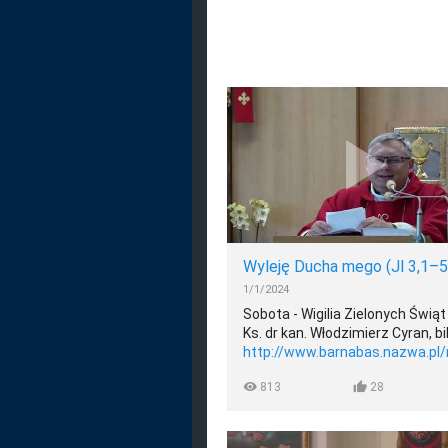
1/1/2024
Sobota - Wigilia Zielonych Świą
Ks. dr kan. Włodzimierz Cyran, bi
http://www.barnabas.nazwa.pl/
Książka ks. Cyrana pt. „Prorok i 
813
28
aktualizacja Dziejów Apostolsk
Świętego (Dz 1-2)” do nabycia
h
Spis homilii na Okres Wielkanoc
www.barnabas.nazwa.pl/miseri