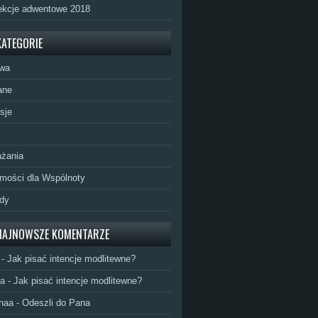
ekcje adwentowe 2018
KATEGORIE
twa
ane
sje
żania
mości dla Wspólnoty
dy
NAJNOWSZE KOMENTARZE
-
Jak pisać intencje modlitewne?
a
-
Jak pisać intencje modlitewne?
naa
-
Odeszli do Pana