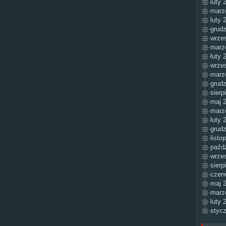
luty 
marz
luty 
grudz
wrzes
marz
luty 
wrzes
marz
grudz
sierp
maj 2
marz
luty 
grudz
listo
paźdz
wrzes
sierp
czerw
maj 2
marz
luty 
stycz