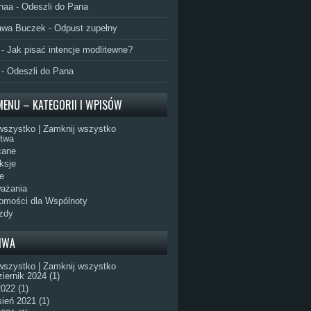
naa
-
Odeszli do Pana
awa Buczek
-
Odpust zupełny
-
Jak pisać intencje modlitewne?
-
Odeszli do Pana
MENU – KATEGORII I WPISÓW
wszystko
|
Zamknij wszystko
itwa
cane
ksje
e
ażania
omości dla Wspólnoty
zdy
IWA
wszystko
|
Zamknij wszystko
iernik 2024 (1)
022 (1)
ień 2021 (1)