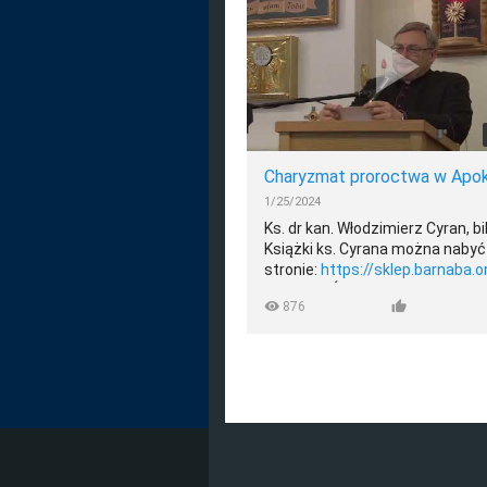
nagrania%20YT.html
Książki ks. Cyrana można nabyć 
https://sklep.barnaba.org.pl/
Fundacja Świętego Barnaby
KRS 0000306549
https://www.barnaba.org.pl/
Wspomóż dzieła miłosierdzia 1
https://www.facebook.com/sh
1/25/2024
Ks. dr kan. Włodzimierz Cyran, bi
Książki ks. Cyrana można nabyć
stronie:
https://sklep.barnaba.or
Fundacja Świętego Barnaby
876
KRS 0000306549
https://www.barnaba.org.pl/
Wspomóż dzieła miłosierdzia 1
swojego podatku