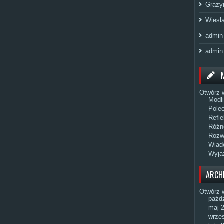
Grazy
Wiesł
admin
admin
Otwórz 
Modl
Pole
Refle
Różn
Rozw
Wiad
Wyja
ARCH
Otwórz 
paźdz
maj 2
wrzes