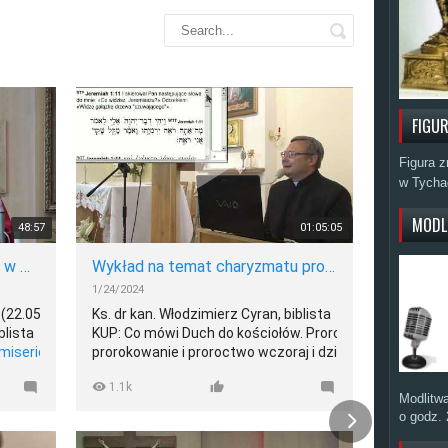
FIGU
Figura z
w Tycha
MODL
48:57
01:05:05
Wyleję Ducha mego (Jl 3,1–5 w Dz 2,15nn; ks. Wł. Cyran)
Wykład na temat charyzmatu proroctwa w Księdze proroka Jeremiasza (ks. dr Wł.Cyran, 2013)
1/24/2024
4/16/2
t (22.05.2021)
Ks. dr kan. Włodzimierz Cyran, biblista
Ks. dr
blista
KUP: Co mówi Duch do kościołów. Prorok,
https
misericordias/president/Index.html
prorokowanie i proroctwo wczoraj i dziś
Spis 
Jego lud. Struktura, komentarz i
– ks. dr Włodzimierz Cyran – Sklep
https
1.1k
5
ich, Tom pierwszy: Zesłanie Ducha
Fundacji Świętego Barnaby -
nagra
Modlitwa
ttps://sklep.barnaba.org.pl/
https://sklep.barnaba.org.pl/produkt/co-
Książ
o godz. 
ny:
mowi-duch-do-kosciolow/
https:
cordias/Nagrania%20YT/Wielkanoc-