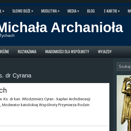
»
»
»
»
»
Ł
SŁOWO BOŻE
MODLITWA
MEDIA
BLOG
E-KARTKI
M
Michała Archanioła
w Tychach
RÓŻNE
ROZWAŻANIA
WIADOMOŚCI DLA WSPÓLNOTY
WYJAZDY
s. dr Cyrana
ch
. Ks. dr kan. Włodzimierz Cyran - kapłan Archidiecezji
a, Moderator katolickiej Wspólnoty Przymierza Rodzin