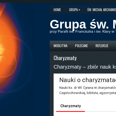
»
HOME
GRUPA
ŚW. MICHAŁ ARCHANIO
Grupa św. 
przy Parafii św. Franciszka i św. Klary 
MODLITWA
POLECANE
REFLEKSJE
Charyzmaty
Charyzmaty – zbiór nauk k
Nauki o charyzmata
Nauki ks. dr Wł. Cyrana nt charyzmatów
Częstochowskiej, biblista, egzorcyst
"Mamre"
Charyzmaty