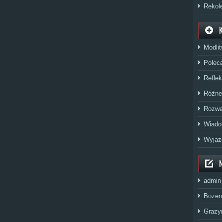
Rekol
Modli
Polec
Reflek
Różne
Rozwa
Wiado
Wyjaz
admin
Bozen
Grazy