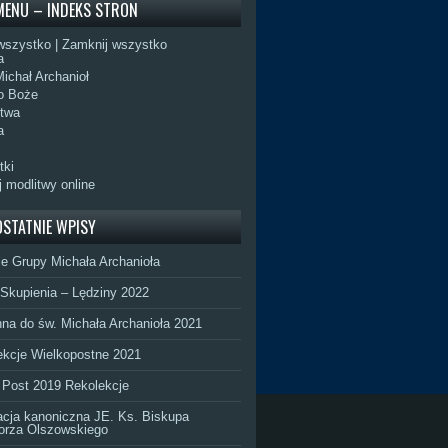
MENU – INDEKS STRON
0000306549
://barnaba.org.pl/
wszystko
|
Zamknij wszystko
óż dzieła miłosierdzia 1,5% swojego podatku
a
rucvche
ichał Archanioł
o Boże
itwa
a
tki
 modlitwy online
OSTATNIE WPISY
0YT/1Jana-
ie Grupy Michała Archanioła
 Skupienia – Lędziny 2022
na do św. Michała Archanioła 2021
ekcje Wielkopostne 2021
 Post 2019 Rekolekcje
acja kanoniczna JE. Ks. Biskupa
orza Olszowskiego