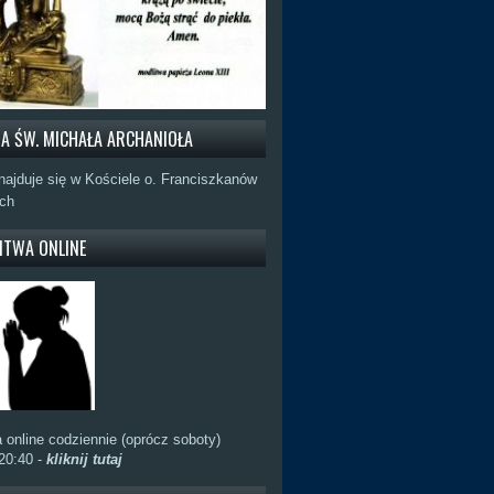
RA ŚW. MICHAŁA ARCHANIOŁA
najduje się w Kościele o. Franciszkanów
ch
ITWA ONLINE
24:45
Czym są charyzmaty według 1 Kor 12 (ks. Wł. Cyran)
026
 kan. Włodzimierz Cyran, biblista
://barnabas.nazwa.pl/misericordias/president/Index.html
homilii na Okres Wielkanocny:
://barnabas.nazwa.pl/misericordias/Nagrania%20YT/Wielkanoc-
0
nia%20YT.html
 online codziennie (oprócz soboty)
ki ks. Cyrana można nabyć na stronie:
20:40 -
kliknij tutaj
//sklep.barnaba.org.pl/
Fundacja Świętego Barnaby